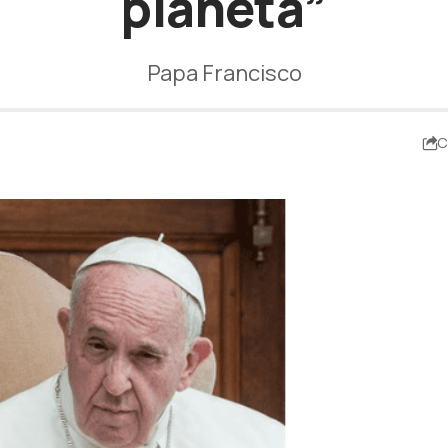
planeta”
Papa Francisco
C