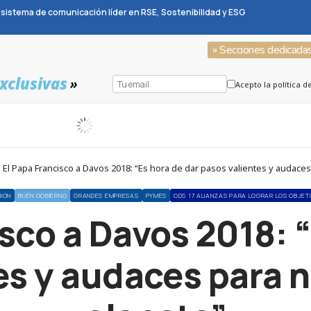
sistema de comunicación líder en RSE, Sostenibilidad y ESG
» Secciones dedicada
xclusivas
»
Acepto la política d
El Papa Francisco a Davos 2018: “Es hora de dar pasos valientes y audace
NIÓN
BUEN GOBIERNO
GRANDES EMPRESAS
PYMES
ODS 17 ALIANZAS PARA LOGRAR LOS OBJET
sco a Davos 2018: 
es y audaces para