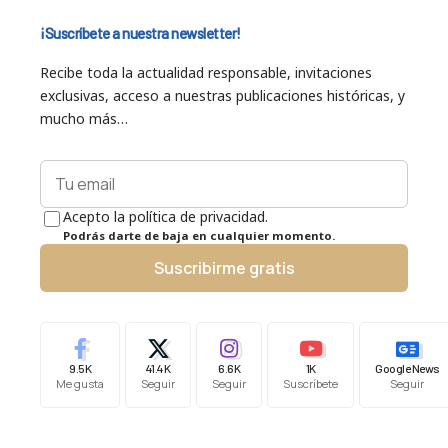
¡Suscríbete a nuestra newsletter!
Recibe toda la actualidad responsable, invitaciones
exclusivas, acceso a nuestras publicaciones históricas, y
mucho más…
Acepto la política de privacidad.
Podrás darte de baja en cualquier momento.
Suscribirme gratis
9.5K
41.4K
6.6K
1K
Google News
Me gusta
Seguir
Seguir
Suscríbete
Seguir