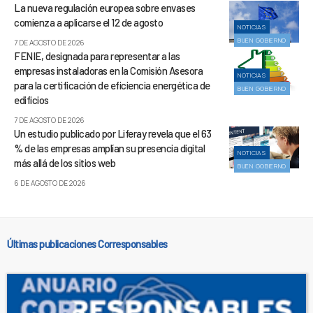
La nueva regulación europea sobre envases
comienza a aplicarse el 12 de agosto
NOTICIAS
BUEN GOBIERNO
7 DE AGOSTO DE 2026
FENIE, designada para representar a las
empresas instaladoras en la Comisión Asesora
NOTICIAS
para la certificación de eficiencia energética de
BUEN GOBIERNO
edificios
7 DE AGOSTO DE 2026
Un estudio publicado por Liferay revela que el 63
% de las empresas amplían su presencia digital
NOTICIAS
más allá de los sitios web
BUEN GOBIERNO
6 DE AGOSTO DE 2026
Últimas publicaciones Corresponsables