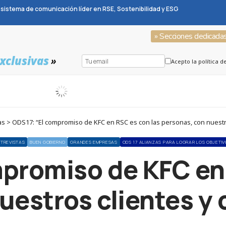
sistema de comunicación líder en RSE, Sostenibilidad y ESG
» Secciones dedicada
xclusivas
»
Acepto la política d
s > ODS17: “El compromiso de KFC en RSC es con las personas, con nuestro
NTREVISTAS
BUEN GOBIERNO
GRANDES EMPRESAS
ODS 17 ALIANZAS PARA LOGRAR LOS OBJETIV
promiso de KFC en
uestros clientes y 