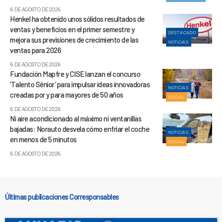
6 DE AGOSTO DE 2026
Henkel ha obtenido unos sólidos resultados de
ventas y beneficios en el primer semestre y
DESTACADO
mejora sus previsiones de crecimiento de las
NOTICIAS
ventas para 2026
6 DE AGOSTO DE 2026
Fundación Mapfre y CISE lanzan el concurso
‘Talento Sénior’ para impulsar ideas innovadoras
NOTICIAS
creadas por y para mayores de 50 años
SOCIAL
6 DE AGOSTO DE 2026
Ni aire acondicionado al máximo ni ventanillas
bajadas: Norauto desvela cómo enfriar el coche
NOTICIAS
en menos de 5 minutos
SOCIAL
6 DE AGOSTO DE 2026
Últimas publicaciones Corresponsables