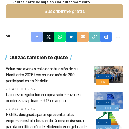
Podrás darte de baja en cualquier momento.
Suscribirme gratis
Quizás también te guste
Voluntare avanza en la construcción de su
Manifiesto 2026 tras reunir a más de 200
NOTICIAS
participantes en Medellín
SOCIAL
7 DE AGOSTO DE 2026
La nueva regulación europea sobre envases
comienza a aplicarse el 12 de agosto
NOTICIAS
BUEN GOBIERNO
7 DE AGOSTO DE 2026
FENIE, designada para representar a las
empresas instaladoras en la Comisión Asesora
NOTICIAS
para la certificación de eficiencia energética de
BUEN GOBIERNO