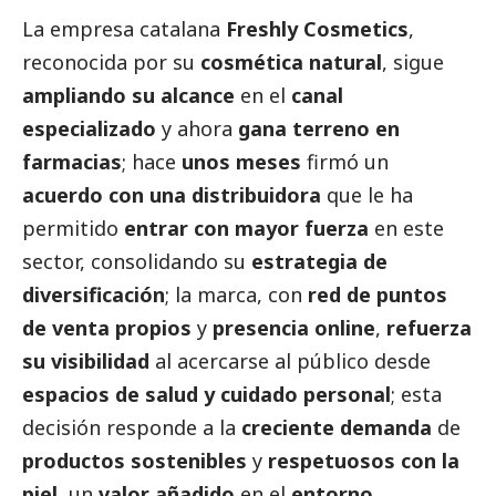
La empresa catalana
Freshly Cosmetics
,
reconocida por su
cosmética natural
, sigue
ampliando su alcance
en el
canal
especializado
y ahora
gana terreno en
farmacias
; hace
unos meses
firmó un
acuerdo con una distribuidora
que le ha
permitido
entrar con mayor fuerza
en este
sector, consolidando su
estrategia de
diversificación
; la marca, con
red de puntos
de venta propios
y
presencia online
,
refuerza
su visibilidad
al acercarse al público desde
espacios de salud y cuidado personal
; esta
decisión responde a la
creciente demanda
de
productos sostenibles
y
respetuosos con la
piel
, un
valor añadido
en el
entorno