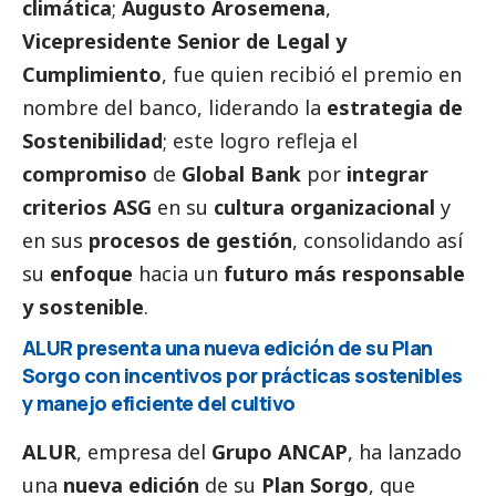
climática
;
Augusto Arosemena
,
Vicepresidente Senior de Legal y
Cumplimiento
, fue quien recibió el premio en
nombre del banco, liderando la
estrategia de
Sostenibilidad
; este logro refleja el
compromiso
de
Global Bank
por
integrar
criterios ASG
en su
cultura organizacional
y
en sus
procesos de gestión
, consolidando así
su
enfoque
hacia un
futuro más responsable
y sostenible
.
ALUR presenta una nueva edición de su Plan
Sorgo con incentivos por prácticas sostenibles
y manejo eficiente del cultivo
ALUR
, empresa del
Grupo ANCAP
, ha lanzado
una
nueva edición
de su
Plan Sorgo
, que