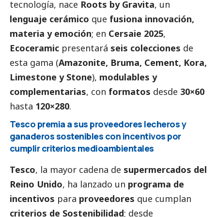
tecnología, nace
Roots by Gravita
, un
lenguaje cerámico
que
fusiona innovación,
materia y emoción
; en
Cersaie 2025
,
Ecoceramic
presentará
seis colecciones
de
esta gama (
Amazonite, Bruma, Cement, Kora,
Limestone y Stone
),
modulables y
complementarias
, con
formatos
desde
30×60
hasta
120×280
.
Tesco premia a sus proveedores lecheros y
ganaderos sostenibles con incentivos por
cumplir criterios medioambientales
Tesco
, la mayor cadena de
supermercados del
Reino Unido
, ha lanzado un
programa de
incentivos
para
proveedores
que cumplan
criterios de Sostenibilidad
; desde