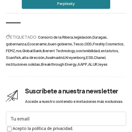
Perplexity
ETIQUETADO:
Consorci de la Ribera
legislación
Duragas
gobernanza
Ecoceramic
buen gobierno
Tesco
ODS
Freshly Cosmetics
FEMZ
rse
Global Bank
Iberent Technology
sostenibilidad
estatutos
Scanfisk
alta dirección
Avalmadrid
Kreyenborg
ESG
Chanel
instituciones solidas
Breakthrough Energy
AAPP
ALUR
leyes
Suscríbete a nuestra newsletter
Accede a nuestro contenido e invitaciones más exclusivas.
Acepto la política de privacidad.