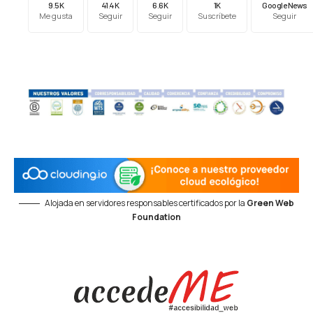
9.5K
41.4K
6.6K
1K
Google News
Me gusta
Seguir
Seguir
Suscríbete
Seguir
Alojada en servidores responsables certificados por la
Green Web
Foundation