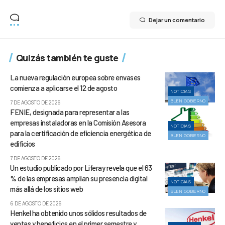
Dejar un comentario
Quizás también te guste
La nueva regulación europea sobre envases
comienza a aplicarse el 12 de agosto
NOTICIAS
BUEN GOBIERNO
7 DE AGOSTO DE 2026
FENIE, designada para representar a las
empresas instaladoras en la Comisión Asesora
NOTICIAS
para la certificación de eficiencia energética de
BUEN GOBIERNO
edificios
7 DE AGOSTO DE 2026
Un estudio publicado por Liferay revela que el 63
% de las empresas amplían su presencia digital
NOTICIAS
más allá de los sitios web
BUEN GOBIERNO
6 DE AGOSTO DE 2026
Henkel ha obtenido unos sólidos resultados de
ventas y beneficios en el primer semestre y