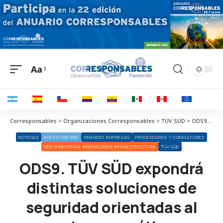
Aa
Corresponsables > Organizaciones Corresponsables > TÜV SÜD > ODS9. TÜV SÜD expondrá distintas soluciones de seguridad orientadas al sector energético, industrial y de la automoción
NOTICIAS
BUEN GOBIERNO
GRANDES EMPRESAS
PROVEEDORES Y CONSULTORES
ODS 9 INDUSTRIA, INNOVACIÓN E INFRAESTRUCTURA
TÜV SÜD
ODS9. TÜV SÜD expondrá
distintas soluciones de
seguridad orientadas al