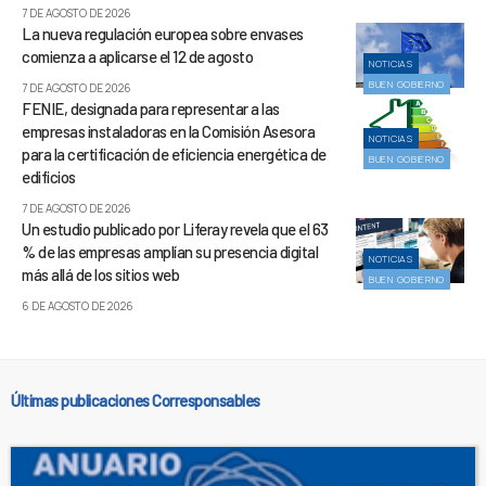
7 DE AGOSTO DE 2026
La nueva regulación europea sobre envases
comienza a aplicarse el 12 de agosto
NOTICIAS
BUEN GOBIERNO
7 DE AGOSTO DE 2026
FENIE, designada para representar a las
empresas instaladoras en la Comisión Asesora
NOTICIAS
para la certificación de eficiencia energética de
BUEN GOBIERNO
edificios
7 DE AGOSTO DE 2026
Un estudio publicado por Liferay revela que el 63
% de las empresas amplían su presencia digital
NOTICIAS
más allá de los sitios web
BUEN GOBIERNO
6 DE AGOSTO DE 2026
Últimas publicaciones Corresponsables