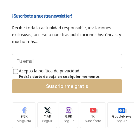
¡Suscríbete a nuestra newsletter!
Recibe toda la actualidad responsable, invitaciones
exclusivas, acceso a nuestras publicaciones históricas, y
mucho más…
Acepto la política de privacidad.
Podrás darte de baja en cualquier momento.
Suscribirme gratis
9.5K
41.4K
6.6K
1K
Google News
Me gusta
Seguir
Seguir
Suscríbete
Seguir