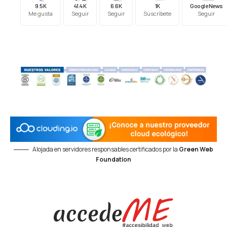
9.5K
41.4K
6.6K
1K
Google News
Me gusta
Seguir
Seguir
Suscríbete
Seguir
Alojada en servidores responsables certificados por la
Green Web
Foundation