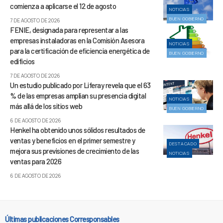
comienza a aplicarse el 12 de agosto
NOTICIAS
BUEN GOBIERNO
7 DE AGOSTO DE 2026
FENIE, designada para representar a las
empresas instaladoras en la Comisión Asesora
NOTICIAS
para la certificación de eficiencia energética de
BUEN GOBIERNO
edificios
7 DE AGOSTO DE 2026
Un estudio publicado por Liferay revela que el 63
% de las empresas amplían su presencia digital
NOTICIAS
más allá de los sitios web
BUEN GOBIERNO
6 DE AGOSTO DE 2026
Henkel ha obtenido unos sólidos resultados de
ventas y beneficios en el primer semestre y
DESTACADO
mejora sus previsiones de crecimiento de las
NOTICIAS
ventas para 2026
6 DE AGOSTO DE 2026
Últimas publicaciones Corresponsables