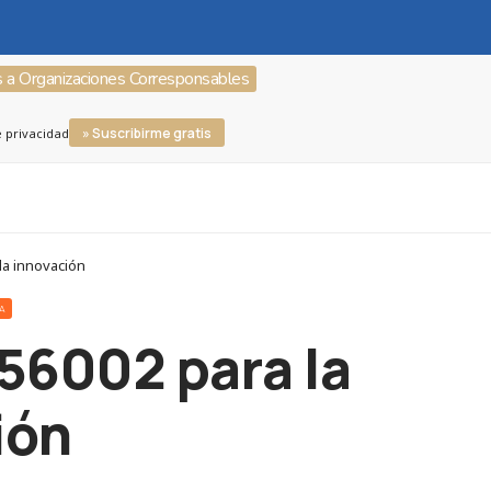
s a Organizaciones Corresponsables
» Suscribirme gratis
e privacidad
la innovación
RA
56002 para la
ión