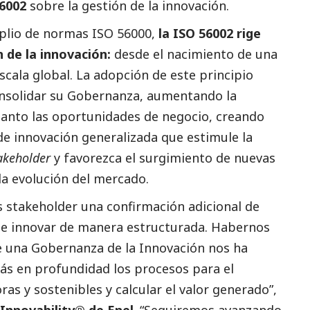
56002
sobre la gestión de la innovación.
lio de normas ISO 56000,
la ISO 56002 rige
 de la innovación:
desde el nacimiento de una
cala global. La adopción de este principio
onsolidar su Gobernanza, aumentando la
o tanto las oportunidades de negocio, creando
de innovación generalizada que estimule la
akeholder
y favorezca el surgimiento de nuevas
la evolución del mercado.
 stakeholder una confirmación adicional de
e innovar de manera estructurada. Habernos
 una Gobernanza de la Innovación nos ha
ás en profundidad los procesos para el
as y sostenibles y calcular el valor generado”,
Innovability® de Enel
. “Seguiremos avanzando