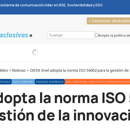
sistema de comunicación líder en RSE, Sostenibilidad y ESG
» Secciones dedicada
xclusivas
»
Acepto la política d
les > Noticias > ODS9. Enel adopta la norma ISO 56002 para la gestión de 
OTICIAS
BUEN GOBIERNO
GRANDES EMPRESAS
ODS 9 INDUSTRIA, INNOVACIÓN E INFRAESTRUCTU
dopta la norma ISO 
stión de la innovac