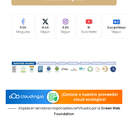
9.5K
41.4K
6.6K
1K
Google News
Me gusta
Seguir
Seguir
Suscríbete
Seguir
Alojada en servidores responsables certificados por la
Green Web
Foundation