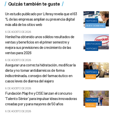
Quizás también te guste
Un estudio publicado por Liferay revela que el 63
% de las empresas amplían su presencia digital
NOTICIAS
más allá de los sitios web
BUEN GOBIERNO
6 DE AGOSTO DE 2026
Henkel ha obtenido unos sólidos resultados de
ventas y beneficios en el primer semestre y
DESTACADO
mejora sus previsiones de crecimiento de las
NOTICIAS
ventas para 2026
6 DE AGOSTO DE 2026
Asegurar una correcta hidratación, modificar la
dieta y no tomar antidiarreicos de forma
NOTICIAS
indiscriminada, consejos del farmacéutico en
SOCIAL
casos leves de diarrea del viajero
6 DE AGOSTO DE 2026
Fundación Mapfre y CISE lanzan el concurso
‘Talento Sénior’ para impulsar ideas innovadoras
NOTICIAS
creadas por y para mayores de 50 años
SOCIAL
6 DE AGOSTO DE 2026