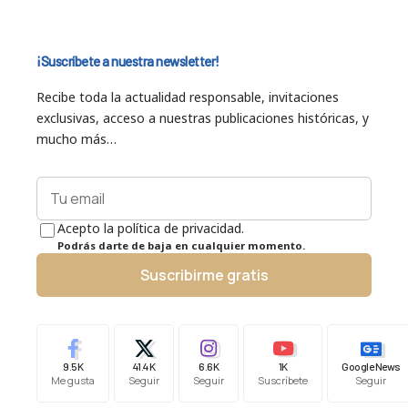
¡Suscríbete a nuestra newsletter!
Recibe toda la actualidad responsable, invitaciones
exclusivas, acceso a nuestras publicaciones históricas, y
mucho más…
Acepto la política de privacidad.
Podrás darte de baja en cualquier momento.
Suscribirme gratis
9.5K
41.4K
6.6K
1K
Google News
Me gusta
Seguir
Seguir
Suscríbete
Seguir