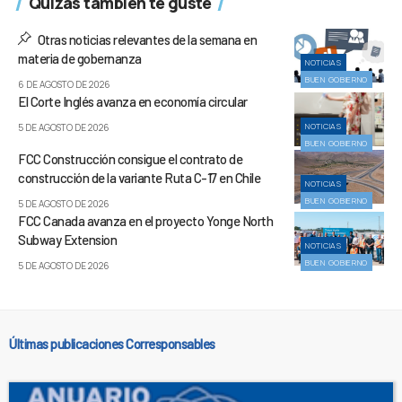
Quizás también te guste
Otras noticias relevantes de la semana en
materia de gobernanza
NOTICIAS
BUEN GOBIERNO
6 DE AGOSTO DE 2026
El Corte Inglés avanza en economía circular
NOTICIAS
5 DE AGOSTO DE 2026
BUEN GOBIERNO
FCC Construcción consigue el contrato de
construcción de la variante Ruta C-17 en Chile
NOTICIAS
BUEN GOBIERNO
5 DE AGOSTO DE 2026
FCC Canada avanza en el proyecto Yonge North
Subway Extension
NOTICIAS
BUEN GOBIERNO
5 DE AGOSTO DE 2026
Últimas publicaciones Corresponsables