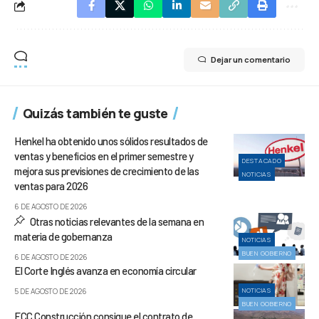
Dejar un comentario
Quizás también te guste
Henkel ha obtenido unos sólidos resultados de
ventas y beneficios en el primer semestre y
DESTACADO
mejora sus previsiones de crecimiento de las
NOTICIAS
ventas para 2026
6 DE AGOSTO DE 2026
Otras noticias relevantes de la semana en
materia de gobernanza
NOTICIAS
BUEN GOBIERNO
6 DE AGOSTO DE 2026
El Corte Inglés avanza en economía circular
NOTICIAS
5 DE AGOSTO DE 2026
BUEN GOBIERNO
FCC Construcción consigue el contrato de