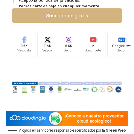
Acepto la política de privacidad.
Podrás darte de baja en cualquier momento.
Suscribirme gratis
9.5K
41.4K
6.6K
1K
Google News
Me gusta
Seguir
Seguir
Suscríbete
Seguir
Alojada en servidores responsables certificados por la
Green Web