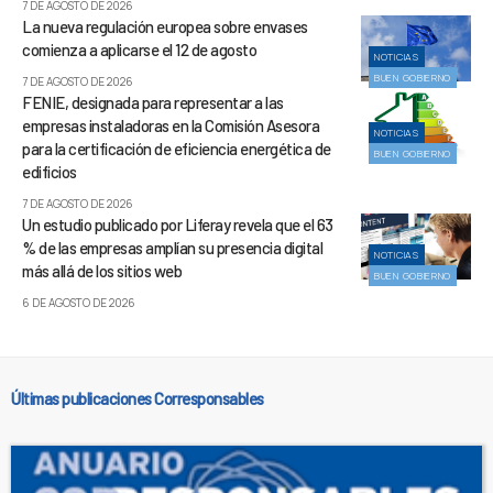
7 DE AGOSTO DE 2026
La nueva regulación europea sobre envases
comienza a aplicarse el 12 de agosto
NOTICIAS
BUEN GOBIERNO
7 DE AGOSTO DE 2026
FENIE, designada para representar a las
empresas instaladoras en la Comisión Asesora
NOTICIAS
para la certificación de eficiencia energética de
BUEN GOBIERNO
edificios
7 DE AGOSTO DE 2026
Un estudio publicado por Liferay revela que el 63
% de las empresas amplían su presencia digital
NOTICIAS
más allá de los sitios web
BUEN GOBIERNO
6 DE AGOSTO DE 2026
Últimas publicaciones Corresponsables