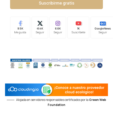
Suscribirme gratis
9.5K
41.4K
6.6K
1K
Google News
Me gusta
Seguir
Seguir
Suscríbete
Seguir
Alojada en servidores responsables certificados por la
Green Web
Foundation