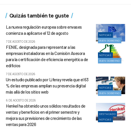
Quizás también te guste
La nueva regulación europea sobre envases
comienza a aplicarse el 12 de agosto
NOTICIAS
BUEN GOBIERNO
7 DE AGOSTO DE 2026
FENIE, designada para representar a las
empresas instaladoras en la Comisión Asesora
NOTICIAS
para la certificación de eficiencia energética de
BUEN GOBIERNO
edificios
7 DE AGOSTO DE 2026
Un estudio publicado por Liferay revela que el 63
% de las empresas amplían su presencia digital
NOTICIAS
más allá de los sitios web
BUEN GOBIERNO
6 DE AGOSTO DE 2026
Henkel ha obtenido unos sólidos resultados de
ventas y beneficios en el primer semestre y
DESTACADO
mejora sus previsiones de crecimiento de las
NOTICIAS
ventas para 2026