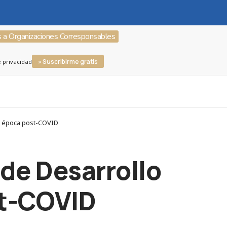
s a Organizaciones Corresponsables
» Suscribirme gratis
e privacidad
el época post-COVID
 de Desarrollo
st-COVID