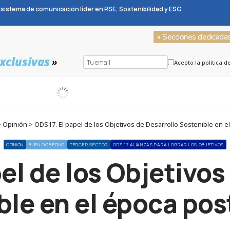
sistema de comunicación líder en RSE, Sostenibilidad y ESG
» Secciones dedicada
xclusivas
»
Acepto la política d
Opinión > ODS17. El papel de los Objetivos de Desarrollo Sostenible en 
OPINIÓN
BUEN GOBIERNO
TERCER SECTOR
ODS 17 ALIANZAS PARA LOGRAR LOS OBJETIVOS
el de los Objetivos
ble en el época po