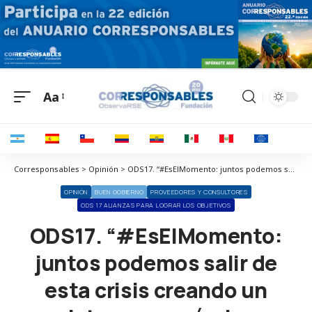
Aa
Corresponsables > Opinión > ODS17. “#EsElMomento: juntos podemos salir de esta crisis creando un sistema económico equitativo, inclusivo y regenerativo”
OPINIÓN
BUEN GOBIERNO
PROVEEDORES Y CONSULTORES
ODS 17 ALIANZAS PARA LOGRAR LOS OBJETIVOS
ODS17. “#EsElMomento:
juntos podemos salir de
esta crisis creando un