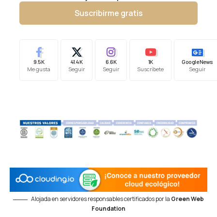
Suscribirme gratis
9.5K
41.4K
6.6K
1K
Google News
Me gusta
Seguir
Seguir
Suscríbete
Seguir
Alojada en servidores responsables certificados por la
Green Web
Foundation