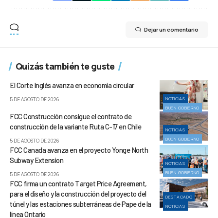
Dejar un comentario
Quizás también te guste
El Corte Inglés avanza en economía circular
NOTICIAS
5 DE AGOSTO DE 2026
BUEN GOBIERNO
FCC Construcción consigue el contrato de
construcción de la variante Ruta C-17 en Chile
NOTICIAS
BUEN GOBIERNO
5 DE AGOSTO DE 2026
FCC Canada avanza en el proyecto Yonge North
Subway Extension
NOTICIAS
BUEN GOBIERNO
5 DE AGOSTO DE 2026
FCC firma un contrato Target Price Agreement,
para el diseño y la construcción del proyecto del
DESTACADO
túnel y las estaciones subterráneas de Pape de la
NOTICIAS
línea Ontario