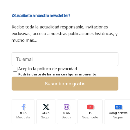
¡Suscríbete a nuestra newsletter!
Recibe toda la actualidad responsable, invitaciones
exclusivas, acceso a nuestras publicaciones históricas, y
mucho más…
Acepto la política de privacidad.
Podrás darte de baja en cualquier momento.
Suscribirme gratis
9.5K
41.4K
6.6K
1K
Google News
Me gusta
Seguir
Seguir
Suscríbete
Seguir