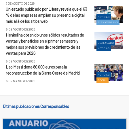
7 DE AGOSTO DE 2026
Un estudio publicado por Liferay revela que el 63
% de las empresas amplían su presencia digital
NOTICIAS
más allá de los sitios web
BUEN GOBIERNO
6 DE AGOSTO DE 2026
Henkel ha obtenido unos sólidos resultados de
ventas y beneficios en el primer semestre y
DESTACADO
mejora sus previsiones de crecimiento de las
NOTICIAS
ventas para 2026
6 DE AGOSTO DE 2026
Leo Messi dona 80.000 euros para la
reconstrucción de la Sierra Oeste de Madrid
NOTICIAS
SOCIAL
6 DE AGOSTO DE 2026
Últimas publicaciones Corresponsables