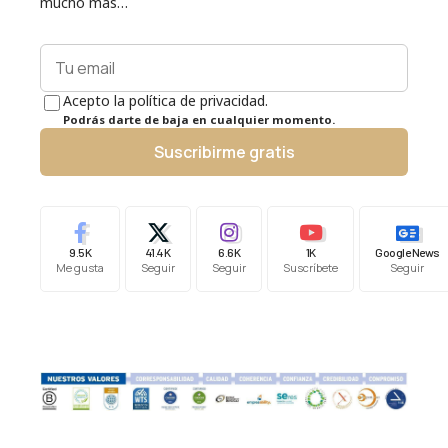
mucho más…
Acepto la política de privacidad.
Podrás darte de baja en cualquier momento.
Suscribirme gratis
9.5K
41.4K
6.6K
1K
Google News
Me gusta
Seguir
Seguir
Suscríbete
Seguir