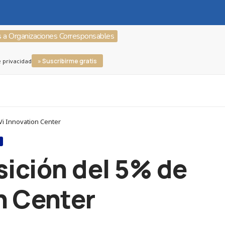
s a Organizaciones Corresponsables
» Suscribirme gratis
e privacidad
Vi Innovation Center
S
ición del 5% de
n Center