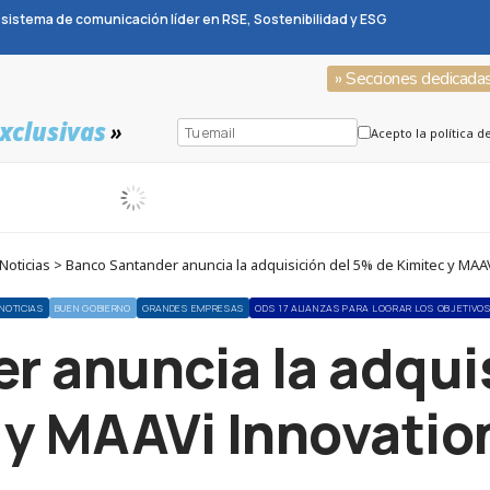
sistema de comunicación líder en RSE, Sostenibilidad y ESG
» Secciones dedicada
xclusivas
»
Acepto la política d
oticias > Banco Santander anuncia la adquisición del 5% de Kimitec y MAA
NOTICIAS
BUEN GOBIERNO
GRANDES EMPRESAS
ODS 17 ALIANZAS PARA LOGRAR LOS OBJETIVO
r anuncia la adquis
 y MAAVi Innovatio