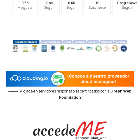
9.5K
41.4K
6.6K
1K
Google News
Me gusta
Seguir
Seguir
Suscríbete
Seguir
Alojada en servidores responsables certificados por la
Green Web
Foundation