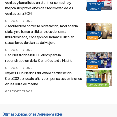
ventas y beneficios en el primer semestre y
DESTACADO
mejora sus previsiones de crecimiento de las
NOTICIAS
ventas para 2026
6 DE AGOSTO DE 2026
Asegurar una correcta hidratación, modificar la
dieta y no tomar antidiarreicos de forma
NOTICIAS
indiscriminada, consejos del farmacéutico en
SOCIAL
casos leves de diarrea del viajero
6 DE AGOSTO DE 2026
Leo Messi dona 80.000 euros para la
reconstrucción de la Sierra Oeste de Madrid
NOTICIAS
SOCIAL
6 DE AGOSTO DE 2026
Impact Hub Madrid renueva la certificación
CeroCO2 por sexto año y compensa sus emisiones
NOTICIAS
en la Sierra de Madrid
MEDIOAMBIENTE
6 DE AGOSTO DE 2026
Últimas publicaciones Corresponsables