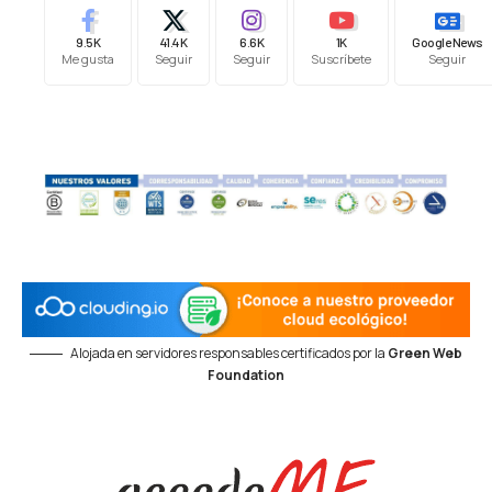
9.5K
41.4K
6.6K
1K
Google News
Me gusta
Seguir
Seguir
Suscríbete
Seguir
Alojada en servidores responsables certificados por la
Green Web
Foundation