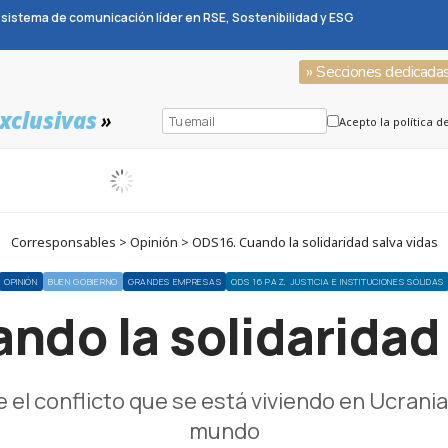
sistema de comunicación líder en RSE, Sostenibilidad y ESG
» Secciones dedicada
xclusivas
»
Acepto la política d
Corresponsables > Opinión > ODS16. Cuando la solidaridad salva vidas
OPINIÓN
BUEN GOBIERNO
GRANDES EMPRESAS
ODS 16 PAZ, JUSTICIA E INSTITUCIONES SÓLIDAS
ndo la solidaridad 
 el conflicto que se está viviendo en Ucrani
mundo