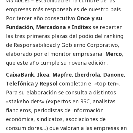
Vía
Abc.es
–
Estabilidad en la cumbre de las
empresas más responsables de nuestro país.
Por tercer año consecutivo
Once y su
Fundación
,
Mercadona
e
Inditex
se reparten
las tres primeras plazas del
podio del ranking
de Responsabilidad y Gobierno Corporativo
,
elaborado por el monitor empresarial
Merco
,
que este año cumple su novena edición.
CaixaBank
,
Ikea
,
Mapfre
,
Iberdrola
,
Danone
,
Telefónica
y
Repsol
completan el «top ten».
Para su elaboración se consulta a distintos
«stakeholders» (expertos en RSC, analistas
financieros, periodistas de información
económica, sindicatos, asociaciones de
consumidores…) que valoran a las empresas en