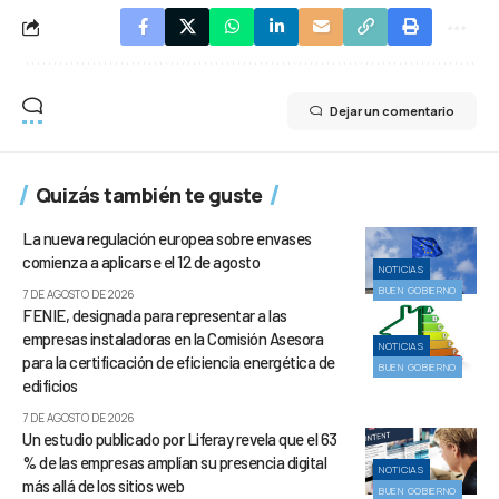
Dejar un comentario
Quizás también te guste
La nueva regulación europea sobre envases
comienza a aplicarse el 12 de agosto
NOTICIAS
BUEN GOBIERNO
7 DE AGOSTO DE 2026
FENIE, designada para representar a las
empresas instaladoras en la Comisión Asesora
NOTICIAS
para la certificación de eficiencia energética de
BUEN GOBIERNO
edificios
7 DE AGOSTO DE 2026
Un estudio publicado por Liferay revela que el 63
% de las empresas amplían su presencia digital
NOTICIAS
más allá de los sitios web
BUEN GOBIERNO