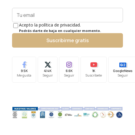
Acepto la política de privacidad.
Podrás darte de baja en cualquier momento.
Suscribirme gratis
9.5K
41.4K
6.6K
1K
Google News
Me gusta
Seguir
Seguir
Suscríbete
Seguir