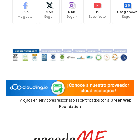
9.5K
41.4K
6.6K
1K
Google News
Me gusta
Seguir
Seguir
Suscríbete
Seguir
Alojada en servidores responsables certificados por la
Green Web
Foundation