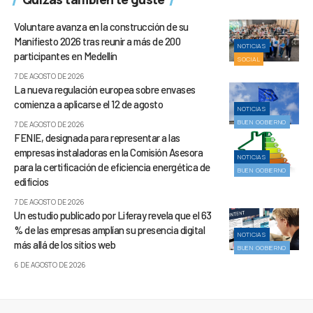
Voluntare avanza en la construcción de su
Manifiesto 2026 tras reunir a más de 200
NOTICIAS
participantes en Medellín
SOCIAL
7 DE AGOSTO DE 2026
La nueva regulación europea sobre envases
comienza a aplicarse el 12 de agosto
NOTICIAS
BUEN GOBIERNO
7 DE AGOSTO DE 2026
FENIE, designada para representar a las
empresas instaladoras en la Comisión Asesora
NOTICIAS
para la certificación de eficiencia energética de
BUEN GOBIERNO
edificios
7 DE AGOSTO DE 2026
Un estudio publicado por Liferay revela que el 63
% de las empresas amplían su presencia digital
NOTICIAS
más allá de los sitios web
BUEN GOBIERNO
6 DE AGOSTO DE 2026