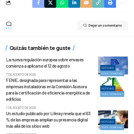
Dejar un comentario
Quizás también te guste
La nueva regulación europea sobre envases
comienza a aplicarse el 12 de agosto
NOTICIAS
BUEN GOBIERNO
7 DE AGOSTO DE 2026
FENIE, designada para representar a las
empresas instaladoras en la Comisión Asesora
NOTICIAS
para la certificación de eficiencia energética de
BUEN GOBIERNO
edificios
7 DE AGOSTO DE 2026
Un estudio publicado por Liferay revela que el 63
% de las empresas amplían su presencia digital
NOTICIAS
más allá de los sitios web
BUEN GOBIERNO