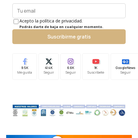
Acepto la política de privacidad.
Podrás darte de baja en cualquier momento.
Suscribirme gratis
9.5K
41.4K
6.6K
1K
Google News
Me gusta
Seguir
Seguir
Suscríbete
Seguir