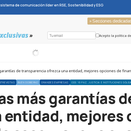
sistema de comunicación líder en RSE, Sostenibilidad y ESG
» Secciones dedicada
xclusivas
»
Acepto la política d
arantías de transparencia ofrezca una entidad, mejores opciones de finan
NTREVISTAS
BUEN GOBIERNO
GRANDES EMPRESAS
ODS 16 PAZ, JUSTICIA E INSTITUCIONES SÓLID
s más garantías d
 entidad, mejores