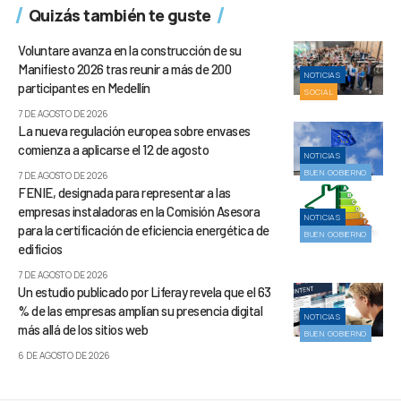
Quizás también te guste
Voluntare avanza en la construcción de su
Manifiesto 2026 tras reunir a más de 200
NOTICIAS
participantes en Medellín
SOCIAL
7 DE AGOSTO DE 2026
La nueva regulación europea sobre envases
comienza a aplicarse el 12 de agosto
NOTICIAS
BUEN GOBIERNO
7 DE AGOSTO DE 2026
FENIE, designada para representar a las
empresas instaladoras en la Comisión Asesora
NOTICIAS
para la certificación de eficiencia energética de
BUEN GOBIERNO
edificios
7 DE AGOSTO DE 2026
Un estudio publicado por Liferay revela que el 63
% de las empresas amplían su presencia digital
NOTICIAS
más allá de los sitios web
BUEN GOBIERNO
6 DE AGOSTO DE 2026