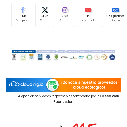
9.5K
41.4K
6.6K
1K
Google News
Me gusta
Seguir
Seguir
Suscríbete
Seguir
Alojada en servidores responsables certificados por la
Green Web
Foundation