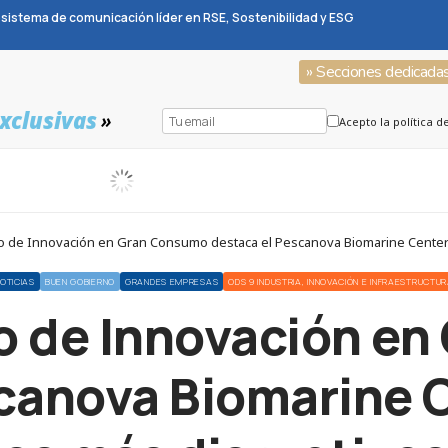
sistema de comunicación líder en RSE, Sostenibilidad y ESG
» Secciones dedicada
xclusivas
»
Acepto la política d
io de Innovación en Gran Consumo destaca el Pescanova Biomarine Center 
OTICIAS
BUEN GOBIERNO
GRANDES EMPRESAS
ODS 9 INDUSTRIA, INNOVACIÓN E INFRAESTRUCTU
io de Innovación e
canova Biomarine C