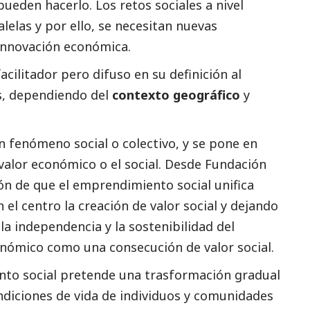
ueden hacerlo. Los retos sociales a nivel
lelas y por ello, se necesitan nuevas
innovación económica.
cilitador pero difuso en su definición al
s, dependiendo del
contexto geográfico
y
un fenómeno
social
o colectivo, y se pone en
 valor económico o el
social
. Desde Fundación
ón de que
el emprendimiento
social
unifica
 el centro la creación de valor
social
y dejando
la independencia y la sostenibilidad del
conómico como una consecución de valor
social
.
ento
social
pretende una trasformación gradual
ndiciones de vida de individuos y comunidades