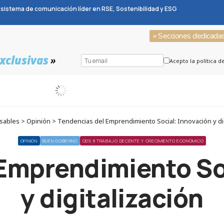
sistema de comunicación líder en RSE, Sostenibilidad y ESG
» Secciones dedicada
xclusivas
»
Acepto la política d
ables > Opinión > Tendencias del Emprendimiento Social: Innovación y dig
OPINIÓN
BUEN GOBIERNO
ODS 8 TRABAJO DECENTE Y CRECIMIENTO ECONÓMICO
Emprendimiento So
y digitalización