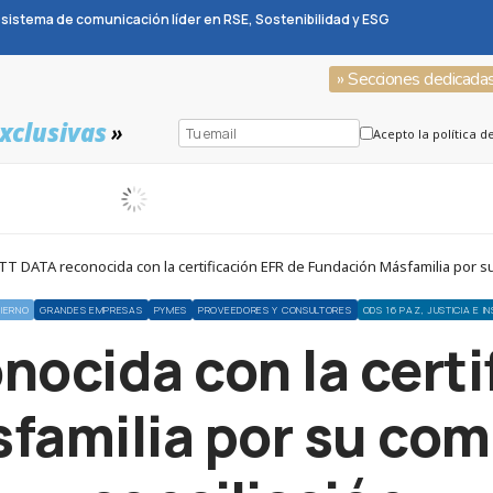
sistema de comunicación líder en RSE, Sostenibilidad y ESG
» Secciones dedicada
xclusivas
»
Acepto la política d
T DATA reconocida con la certificación EFR de Fundación Másfamilia por s
IERNO
GRANDES EMPRESAS
PYMES
PROVEEDORES Y CONSULTORES
ODS 16 PAZ, JUSTICIA E I
ocida con la certi
familia por su com