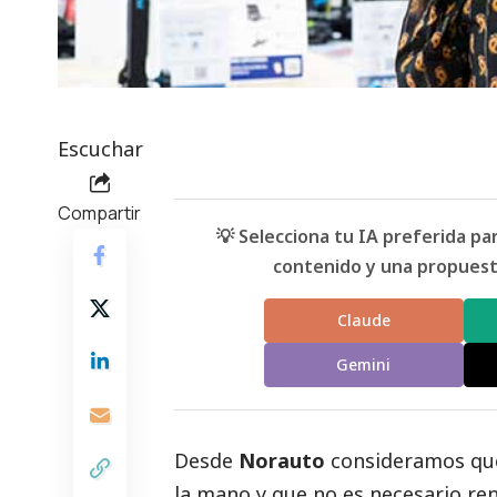
Escuchar
Compartir
💡 Selecciona tu IA preferida p
contenido y una propuesta
Claude
Gemini
Desde
Norauto
consideramos que
la mano y que no es necesario re