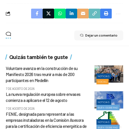
Dejar un comentario
Quizás también te guste
Voluntare avanza en la construcción de su
Manifiesto 2026 tras reunir a más de 200
NOTICIAS
participantes en Medellín
SOCIAL
7 DE AGOSTO DE 2026
La nueva regulación europea sobre envases
comienza a aplicarse el 12 de agosto
NOTICIAS
BUEN GOBIERNO
7 DE AGOSTO DE 2026
FENIE, designada para representar a las
empresas instaladoras en la Comisión Asesora
NOTICIAS
para la certificación de eficiencia energética de
BUEN GOBIERNO