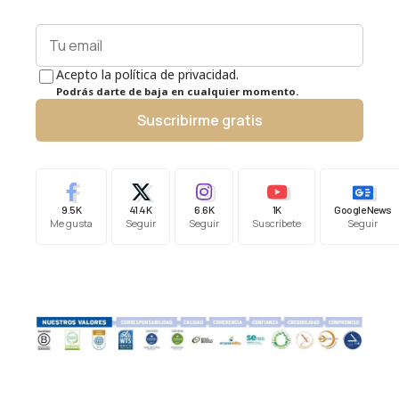
Acepto la política de privacidad.
Podrás darte de baja en cualquier momento.
Suscribirme gratis
9.5K
41.4K
6.6K
1K
Google News
Me gusta
Seguir
Seguir
Suscríbete
Seguir