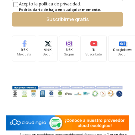
Acepto la política de privacidad.
Podrás darte de baja en cualquier momento.
Suscribirme gratis
9.5K
41.4K
6.6K
1K
Google News
Me gusta
Seguir
Seguir
Suscríbete
Seguir
Alojada en servidores responsables certificados por la
Green Web