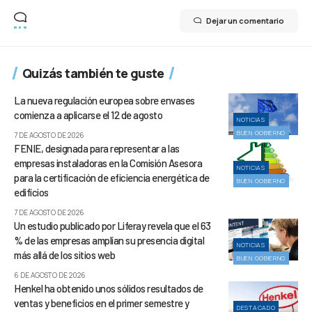
Dejar un comentario
Quizás también te guste
La nueva regulación europea sobre envases
comienza a aplicarse el 12 de agosto
NOTICIAS
BUEN GOBIERNO
7 DE AGOSTO DE 2026
FENIE, designada para representar a las
empresas instaladoras en la Comisión Asesora
NOTICIAS
para la certificación de eficiencia energética de
BUEN GOBIERNO
edificios
7 DE AGOSTO DE 2026
Un estudio publicado por Liferay revela que el 63
% de las empresas amplían su presencia digital
NOTICIAS
más allá de los sitios web
BUEN GOBIERNO
6 DE AGOSTO DE 2026
Henkel ha obtenido unos sólidos resultados de
ventas y beneficios en el primer semestre y
DESTACADO