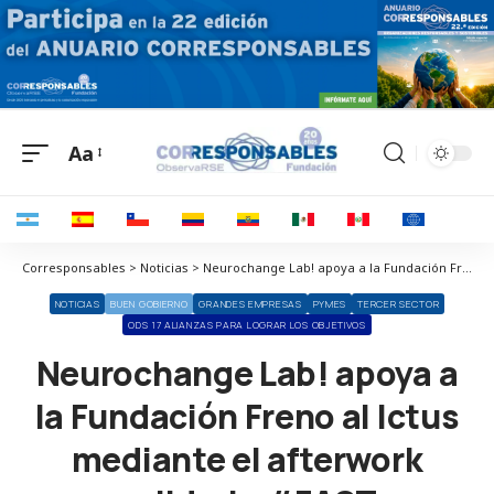
Aa
Corresponsables > Noticias > Neurochange Lab! apoya a la Fundación Freno al Ictus mediante el afterwork solidario #FAST
NOTICIAS
BUEN GOBIERNO
GRANDES EMPRESAS
PYMES
TERCER SECTOR
ODS 17 ALIANZAS PARA LOGRAR LOS OBJETIVOS
Neurochange Lab! apoya a
la Fundación Freno al Ictus
mediante el afterwork