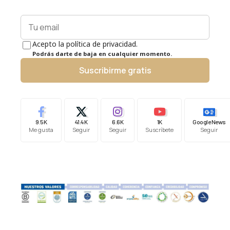
Acepto la política de privacidad.
Podrás darte de baja en cualquier momento.
Suscribirme gratis
9.5K
41.4K
6.6K
1K
Google News
Me gusta
Seguir
Seguir
Suscríbete
Seguir