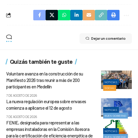
Dejar un comentario
Quizás también te guste
Voluntare avanza en la construcción de su
Manifiesto 2026 tras reunir a más de 200
NOTICIAS
participantes en Medellín
SOCIAL
7 DE AGOSTO DE 2026
La nueva regulación europea sobre envases
comienza a aplicarse el 12 de agosto
NOTICIAS
BUEN GOBIERNO
7 DE AGOSTO DE 2026
FENIE, designada para representar a las
empresas instaladoras en la Comisión Asesora
NOTICIAS
para la certificación de eficiencia energética de
BUEN GOBIERNO