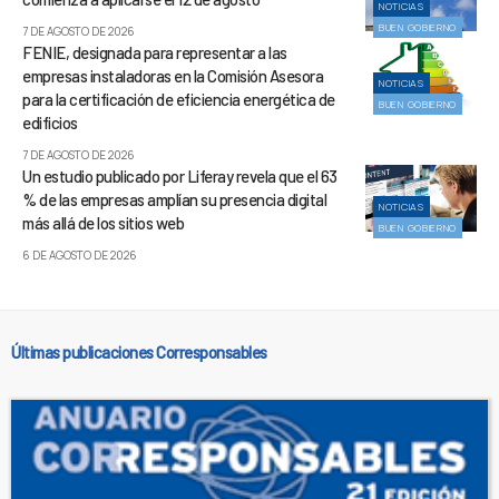
NOTICIAS
BUEN GOBIERNO
7 DE AGOSTO DE 2026
FENIE, designada para representar a las
empresas instaladoras en la Comisión Asesora
NOTICIAS
para la certificación de eficiencia energética de
BUEN GOBIERNO
edificios
7 DE AGOSTO DE 2026
Un estudio publicado por Liferay revela que el 63
% de las empresas amplían su presencia digital
NOTICIAS
más allá de los sitios web
BUEN GOBIERNO
6 DE AGOSTO DE 2026
Últimas publicaciones Corresponsables