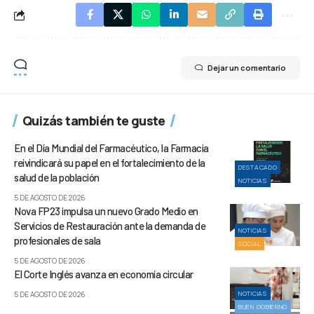
Dejar un comentario
Quizás también te guste
En el Día Mundial del Farmacéutico, la Farmacia
reivindicará su papel en el fortalecimiento de la
DESTACADO
salud de la población
NOTICIAS
5 DE AGOSTO DE 2026
Nova FP23 impulsa un nuevo Grado Medio en
Servicios de Restauración ante la demanda de
NOTICIAS
profesionales de sala
SOCIAL
5 DE AGOSTO DE 2026
El Corte Inglés avanza en economía circular
NOTICIAS
5 DE AGOSTO DE 2026
BUEN GOBIERNO