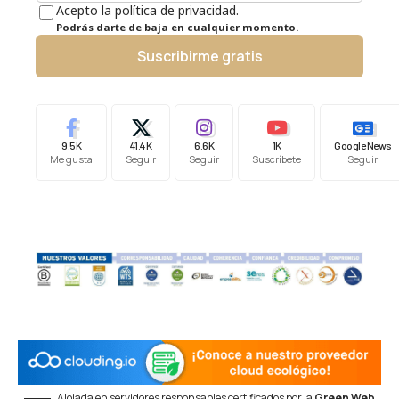
Acepto la política de privacidad.
Podrás darte de baja en cualquier momento.
Suscribirme gratis
9.5K
41.4K
6.6K
1K
Google News
Me gusta
Seguir
Seguir
Suscríbete
Seguir
Alojada en servidores responsables certificados por la
Green Web