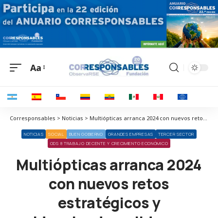
Aa
Corresponsables > Noticias > Multiópticas arranca 2024 con nuevos retos estratégicos y evidenciando su liderazgo en el sector visual en España
NOTICIAS
SOCIAL
BUEN GOBIERNO
GRANDES EMPRESAS
TERCER SECTOR
ODS 8 TRABAJO DECENTE Y CRECIMIENTO ECONÓMICO
Multiópticas arranca 2024
con nuevos retos
estratégicos y