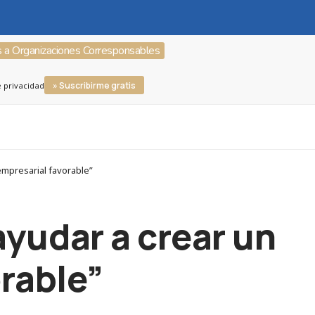
s a Organizaciones Corresponsables
» Suscribirme gratis
e privacidad
empresarial favorable”
ayudar a crear un
rable”