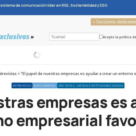
sistema de comunicación líder en RSE, Sostenibilidad y ESG
» Secciones dedicada
xclusivas
»
Acepto la política d
revistas > “El papel de nuestras empresas es ayudar a crear un entorno 
ENTREVISTAS
BUEN GOBIERNO
ODS 16 PAZ, JUSTICIA E INSTITUCIONES SÓLIDAS
stras empresas es 
no empresarial favo