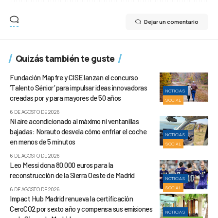
Dejar un comentario
Quizás también te guste
Fundación Mapfre y CISE lanzan el concurso
‘Talento Sénior’ para impulsar ideas innovadoras
NOTICIAS
creadas por y para mayores de 50 años
SOCIAL
6 DE AGOSTO DE 2026
Ni aire acondicionado al máximo ni ventanillas
bajadas: Norauto desvela cómo enfriar el coche
NOTICIAS
en menos de 5 minutos
SOCIAL
6 DE AGOSTO DE 2026
Leo Messi dona 80.000 euros para la
reconstrucción de la Sierra Oeste de Madrid
NOTICIAS
SOCIAL
6 DE AGOSTO DE 2026
Impact Hub Madrid renueva la certificación
CeroCO2 por sexto año y compensa sus emisiones
NOTICIAS