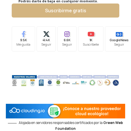
Podrás darte de baja en cualquier momento.
Suscribirme gratis
9.5K
41.4K
6.6K
1K
Google News
Me gusta
Seguir
Seguir
Suscríbete
Seguir
Alojada en servidores responsables certificados por la
Green Web
Foundation