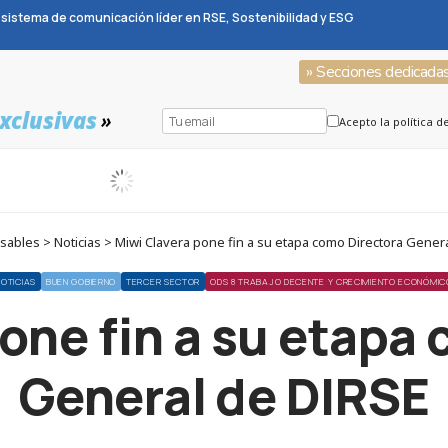
sistema de comunicación líder en RSE, Sostenibilidad y ESG
» Secciones dedicada
xclusivas
»
Acepto la política d
ables > Noticias > Miwi Clavera pone fin a su etapa como Directora Gener
NOTICIAS
BUEN GOBIERNO
TERCER SECTOR
ODS 8 TRABAJO DECENTE Y CRECIMIENTO ECONÓMIC
one fin a su etapa
General de DIRSE