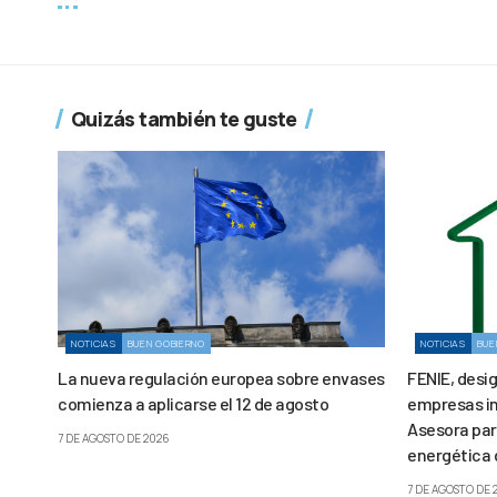
Quizás también te guste
NOTICIAS
BUEN GOBIERNO
NOTICIAS
BUE
La nueva regulación europea sobre envases
FENIE, desi
comienza a aplicarse el 12 de agosto
empresas in
Asesora para
7 DE AGOSTO DE 2026
energética 
7 DE AGOSTO DE 