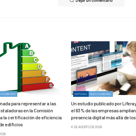
Dejar un comentario
N GOBIERNO
NOTICIAS
BUEN GOBIERNO
gnada para representar a las
Un estudio publicado por Lifera
staladoras en la Comisión
el 63 % de las empresas amplían
 la certificación de eficiencia
presencia digital más allá de los
de edificios
6 DE AGOSTO DE 2026
2026