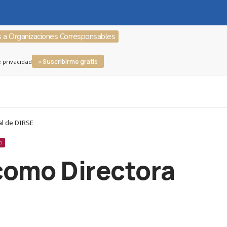
s a Organizaciones Corresponsables
» Suscribirme gratis
e privacidad
al de DIRSE
O
 como Directora