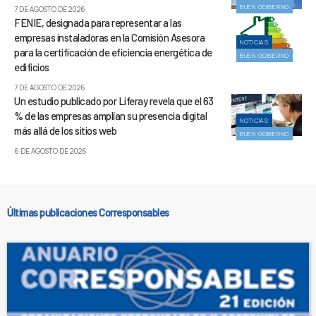
BUEN GOBIERNO
7 DE AGOSTO DE 2026
FENIE, designada para representar a las
empresas instaladoras en la Comisión Asesora
NOTICIAS
para la certificación de eficiencia energética de
BUEN GOBIERNO
edificios
7 DE AGOSTO DE 2026
Un estudio publicado por Liferay revela que el 63
% de las empresas amplían su presencia digital
NOTICIAS
más allá de los sitios web
BUEN GOBIERNO
6 DE AGOSTO DE 2026
Últimas publicaciones Corresponsables