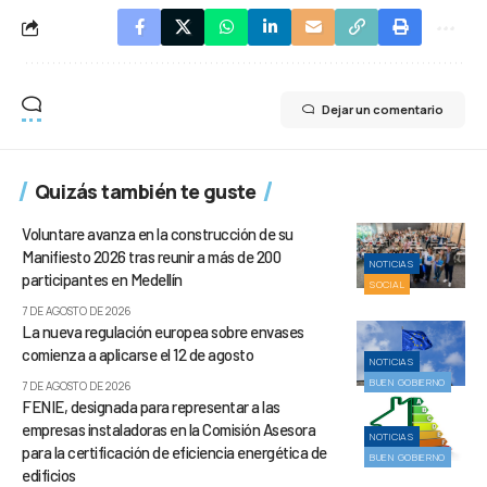
Dejar un comentario
Quizás también te guste
Voluntare avanza en la construcción de su
Manifiesto 2026 tras reunir a más de 200
NOTICIAS
participantes en Medellín
SOCIAL
7 DE AGOSTO DE 2026
La nueva regulación europea sobre envases
comienza a aplicarse el 12 de agosto
NOTICIAS
BUEN GOBIERNO
7 DE AGOSTO DE 2026
FENIE, designada para representar a las
empresas instaladoras en la Comisión Asesora
NOTICIAS
para la certificación de eficiencia energética de
BUEN GOBIERNO
edificios