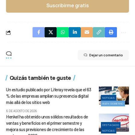
Suscribirme gratis
Dejar un comentario
Quizás también te guste
Un estudio publicado por Liferay revela que el 63
% de las empresas amplían su presencia digital
NOTICIAS
más allá de los sitios web
BUEN GOBIERNO
6 DE AGOSTO DE 2026
Henkel ha obtenido unos sólidos resultados de
ventas y beneficios en el primer semestre y
DESTACADO
mejora sus previsiones de crecimiento de las
NOTICIAS