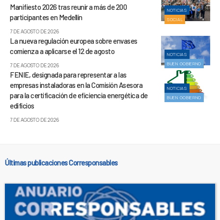
Manifiesto 2026 tras reunir a más de 200
NOTICIAS
participantes en Medellín
SOCIAL
7 DE AGOSTO DE 2026
La nueva regulación europea sobre envases
comienza a aplicarse el 12 de agosto
NOTICIAS
BUEN GOBIERNO
7 DE AGOSTO DE 2026
FENIE, designada para representar a las
empresas instaladoras en la Comisión Asesora
NOTICIAS
para la certificación de eficiencia energética de
BUEN GOBIERNO
edificios
7 DE AGOSTO DE 2026
Últimas publicaciones Corresponsables