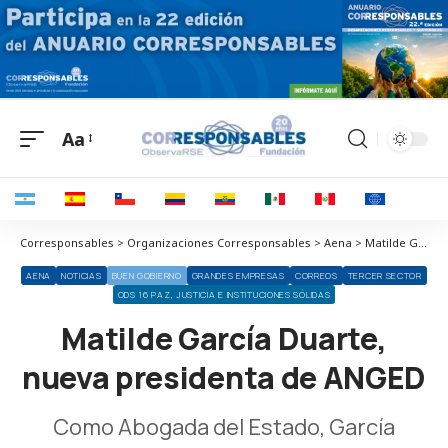
Aa
Corresponsables > Organizaciones Corresponsables > Aena > Matilde García Duarte, nueva presidenta de ANGED
AENA
NOTICIAS
BUEN GOBIERNO
GRANDES EMPRESAS
CORREOS
TERCER SECTOR
ODS 16 PAZ, JUSTICIA E INSTITUCIONES SÓLIDAS
Matilde García Duarte,
nueva presidenta de ANGED
Como Abogada del Estado, García