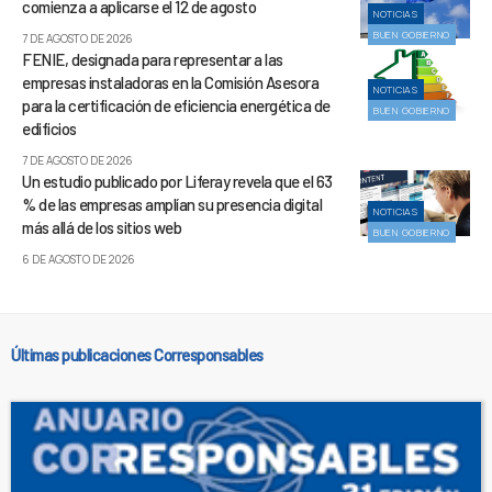
comienza a aplicarse el 12 de agosto
NOTICIAS
BUEN GOBIERNO
7 DE AGOSTO DE 2026
FENIE, designada para representar a las
empresas instaladoras en la Comisión Asesora
NOTICIAS
para la certificación de eficiencia energética de
BUEN GOBIERNO
edificios
7 DE AGOSTO DE 2026
Un estudio publicado por Liferay revela que el 63
% de las empresas amplían su presencia digital
NOTICIAS
más allá de los sitios web
BUEN GOBIERNO
6 DE AGOSTO DE 2026
Últimas publicaciones Corresponsables