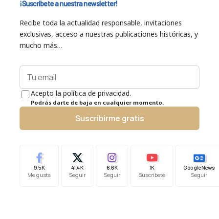
¡Suscríbete a nuestra newsletter!
Recibe toda la actualidad responsable, invitaciones
exclusivas, acceso a nuestras publicaciones históricas, y
mucho más…
Acepto la política de privacidad.
Podrás darte de baja en cualquier momento.
Suscribirme gratis
9.5K
41.4K
6.6K
1K
Google News
Me gusta
Seguir
Seguir
Suscríbete
Seguir