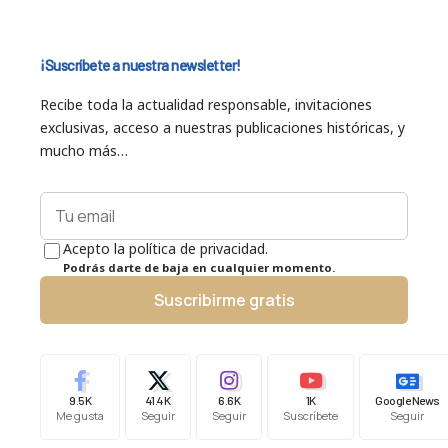
¡Suscríbete a nuestra newsletter!
Recibe toda la actualidad responsable, invitaciones
exclusivas, acceso a nuestras publicaciones históricas, y
mucho más…
Acepto la política de privacidad.
Podrás darte de baja en cualquier momento.
Suscribirme gratis
9.5K
41.4K
6.6K
1K
Google News
Me gusta
Seguir
Seguir
Suscríbete
Seguir