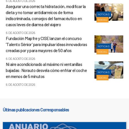
6 DE AGOSTO DE 2026
Asegurar una correcta hidratación, modificar la
dieta y no tomar antidiarreicos de forma
NOTICIAS
indiscriminada, consejos del farmacéutico en
SOCIAL
casos leves de diarrea del viajero
6 DE AGOSTO DE 2026
Fundación Mapfre y CISE lanzan el concurso
‘Talento Sénior’ para impulsar ideas innovadoras
NOTICIAS
creadas por y para mayores de 50 años
SOCIAL
6 DE AGOSTO DE 2026
Ni aire acondicionado al máximo ni ventanillas
bajadas: Norauto desvela cómo enfriar el coche
NOTICIAS
en menos de 5 minutos
SOCIAL
6 DE AGOSTO DE 2026
Últimas publicaciones Corresponsables