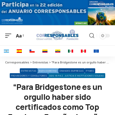
Aa
Corresponsables > Entrevistas > “Para Bridgestone es un orgullo haber sido certificados como Top Employer España dos años consecutivos”
ENTREVISTAS
BUEN GOBIERNO
GRANDES EMPRESAS
PYMES
PROVEEDORES Y CONSULTORES
ODS 16 PAZ, JUSTICIA E INSTITUCIONES SÓLIDAS
“Para Bridgestone es un
orgullo haber sido
certificados como Top