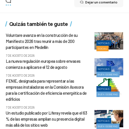
Dejar un comentario
Quizás también te guste
Voluntare avanza en la construcción de su
Manifiesto 2026 tras reunir a más de 200
NOTICIAS
participantes en Medellín
SOCIAL
7 DE AGOSTO DE 2026
La nueva regulación europea sobre envases
comienza a aplicarse el 12 de agosto
NOTICIAS
BUEN GOBIERNO
7 DE AGOSTO DE 2026
FENIE, designada para representar a las
empresas instaladoras en la Comisión Asesora
NOTICIAS
para la certificación de eficiencia energética de
BUEN GOBIERNO
edificios
7 DE AGOSTO DE 2026
Un estudio publicado por Liferay revela que el 63
% de las empresas amplían su presencia digital
NOTICIAS
más allá de los sitios web
BUEN GOBIERNO