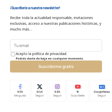
¡Suscríbete a nuestra newsletter!
Recibe toda la actualidad responsable, invitaciones
exclusivas, acceso a nuestras publicaciones históricas, y
mucho más…
Acepto la política de privacidad.
Podrás darte de baja en cualquier momento.
Suscribirme gratis
9.5K
41.4K
6.6K
1K
Google News
Me gusta
Seguir
Seguir
Suscríbete
Seguir